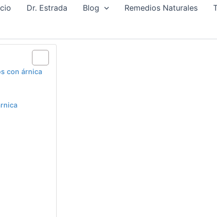
icio
Dr. Estrada
Blog
Remedios Naturales
T
os con árnica
árnica