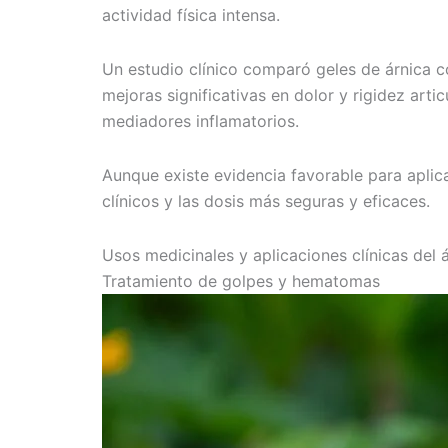
actividad física intensa.
Un estudio clínico comparó geles de árnica c
mejoras significativas en dolor y rigidez arti
mediadores inflamatorios.
Aunque existe evidencia favorable para aplic
clínicos y las dosis más seguras y eficaces.
Usos medicinales y aplicaciones clínicas del 
Tratamiento de golpes y hematomas