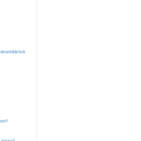
 secundarios
icio?
 árnica?