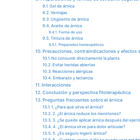
Gel de árnica
Ventajas
Ungüento de árnica
Aceite de árnica
Forma de uso
Tintura de árnica
Preparados homeopáticos
Precauciones, contraindicaciones y efectos
No consumir directamente la planta
Evitar heridas abiertas
Reacciones alérgicas
Embarazo y lactancia
Interacciones
Conclusión y perspectiva fitoterapéutica
Preguntas frecuentes sobre el árnica
1. ¿Para qué sirve el árnica?
2. ¿El árnica reduce los moretones?
3. ¿Se puede aplicar árnica después del ejerc
4. ¿El árnica sirve para dolor articular?
5. ¿Es seguro ingerir árnica?
6. ¿Cuántas veces al día se puede usar gel de