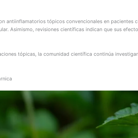
on antiinflamatorios tópicos convencionales en pacientes 
cular. Asimismo, revisiones científicas indican que sus efect
aciones tópicas, la comunidad científica continúa investig
árnica