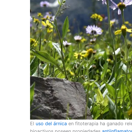
El
uso del árnica
en fitoterapia ha ganado rel
bioactivos poseen propiedades
antiinflamato