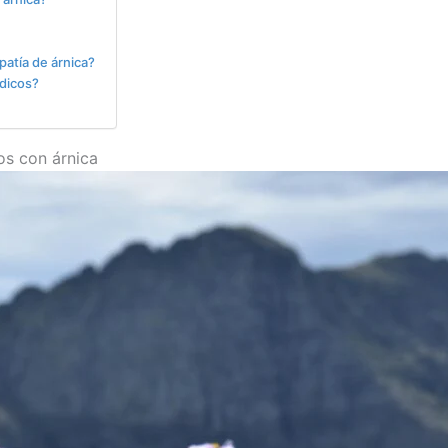
patía de árnica?
édicos?
os con árnica