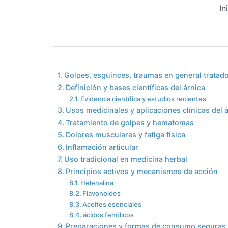
Ir
contenido
In
al
contenido
Table of Contents
Golpes, esguinces, traumas en general tratad
Definición y bases científicas del árnica
Evidencia científica y estudios recientes
Usos medicinales y aplicaciones clínicas del 
Tratamiento de golpes y hematomas
Dolores musculares y fatiga física
Inflamación articular
Uso tradicional en medicina herbal
Principios activos y mecanismos de acción
Helenalina
Flavonoides
Aceites esenciales
ácidos fenólicos
Preparaciones y formas de consumo seguras