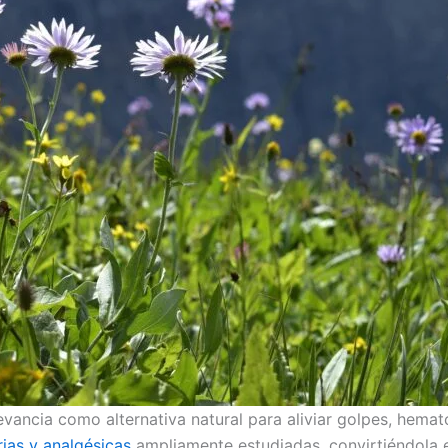
evancia como alternativa natural para aliviar golpes, hem
rias y analgésicas
ampliamente estudiadas, convirtiéndola e