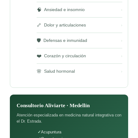
🧠
Ansiedad e insomnio
›
🦴
Dolor y articulaciones
›
🛡️
Defensas e inmunidad
›
❤️
Corazón y circulación
›
🌸
Salud hormonal
›
Consultorio Aliviarte · Medellín
Atención especializada en medicina natural integrativa con
el Dr. Estrada.
Acupuntura