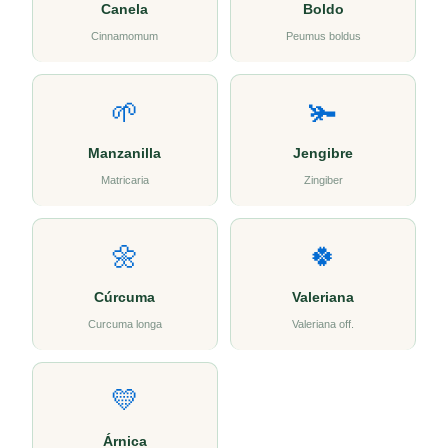
Canela
Boldo
Cinnamomum
Peumus boldus
🌱
🫚
Manzanilla
Jengibre
Matricaria
Zingiber
🌼
🍀
Cúrcuma
Valeriana
Curcuma longa
Valeriana off.
💛
Árnica