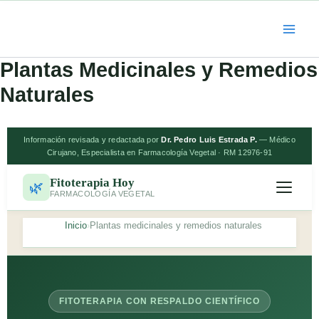
contenido
Ir
al
contenido
Plantas Medicinales y Remedios
Naturales
Información revisada y redactada por
Dr. Pedro Luis Estrada P.
— Médico
Cirujano, Especialista en Farmacología Vegetal · RM 12976-91
Fitoterapia Hoy
🌿
FARMACOLOGÍA VEGETAL
Inicio
Plantas medicinales y remedios naturales
FITOTERAPIA CON RESPALDO CIENTÍFICO