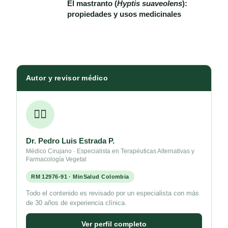
El mastranto (
Hyptis suaveolens
):
propiedades y usos medicinales
Autor y revisor médico
👨‍⚕️
Dr. Pedro Luis Estrada P.
Médico Cirujano · Especialista en Terapéuticas Alternativas y
Farmacología Vegetal
RM 12976-91 · MinSalud Colombia
Todo el contenido es revisado por un especialista con más
de 30 años de experiencia clínica.
Ver perfil completo