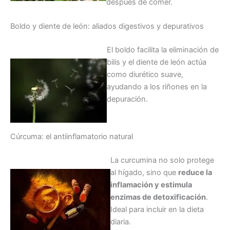
después de comer.
Boldo y diente de león: aliados digestivos y depurativos
El boldo facilita la eliminación de
bilis y el diente de león actúa
como diurético suave,
ayudando a los riñones en la
depuración.
Cúrcuma: el antiinflamatorio natural
La curcumina no solo protege
al hígado, sino que
reduce la
inflamación y estimula
enzimas de detoxificación
.
Ideal para incluir en la dieta
diaria.