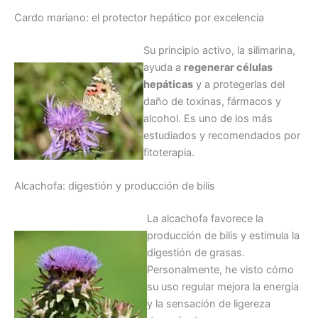
Cardo mariano: el protector hepático por excelencia
Su principio activo, la silimarina,
ayuda a
regenerar células
hepáticas
y a protegerlas del
daño de toxinas, fármacos y
alcohol. Es uno de los más
estudiados y recomendados por
fitoterapia.
Alcachofa: digestión y producción de bilis
La alcachofa favorece la
producción de bilis y estimula la
digestión de grasas.
Personalmente, he visto cómo
su uso regular mejora la energía
y la sensación de ligereza