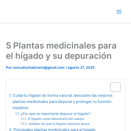
Ir
contenido
al
contenido
5 Plantas medicinales para
el hígado y su depuración
Por
consultorioaliviate@gmail.com
/
agosto 27, 2025
Table of Contents
Cuida tu hígado de forma natural: descubre las mejores
plantas medicinales para depurar y proteger tu función
hepática
¿Por qué es importante depurar el hígado?
El hígado como laboratorio del cuerpo
Señales de que tu hígado necesita apoyo
Principales plantas medicinales para el hígado