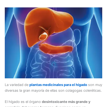
La variedad de
plantas medicinales para el hígado
son muy
diversas la gran mayoría de ellas son colagogas coleréticas.
El hígado es el órgano
desintoxicante más grande y