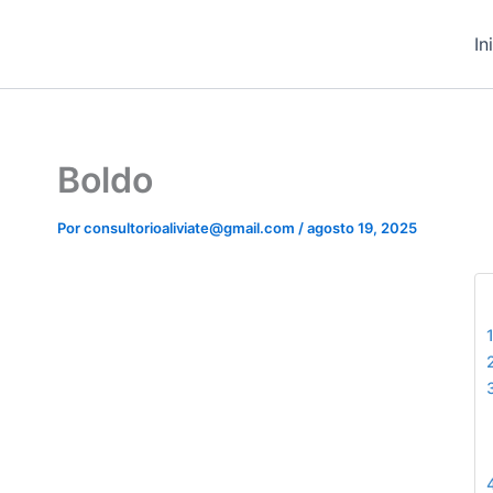
Ir
contenido
al
In
contenido
Boldo
Por
consultorioaliviate@gmail.com
/
agosto 19, 2025