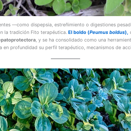
uentes —como dispepsia, estreñimiento o digestiones pesad
n la tradición Fito terapéutica.
El boldo (
Peumus boldus
),
o
epatoprotectora
, y se ha consolidado como una herramienta
isa en profundidad su perfil terapéutico, mecanismos de a