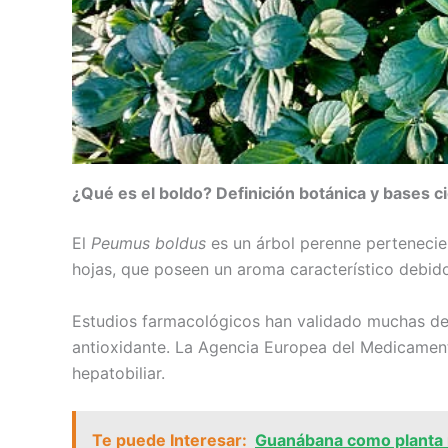
¿Qué es el boldo? Definición botánica y bases ci
El
Peumus boldus
es un árbol perenne pertenecien
hojas, que poseen un aroma característico debido
Estudios farmacológicos han validado muchas de
antioxidante. La Agencia Europea del Medicamento
hepatobiliar.
Te puede Interesar:
Guanábana como planta m