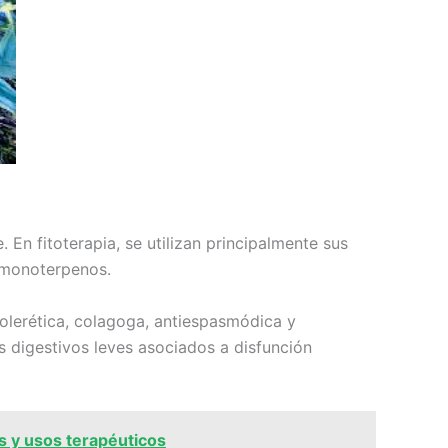
. En fitoterapia, se utilizan principalmente sus
y monoterpenos.
 colerética, colagoga, antiespasmódica y
s digestivos leves asociados a disfunción
s y usos terapéuticos