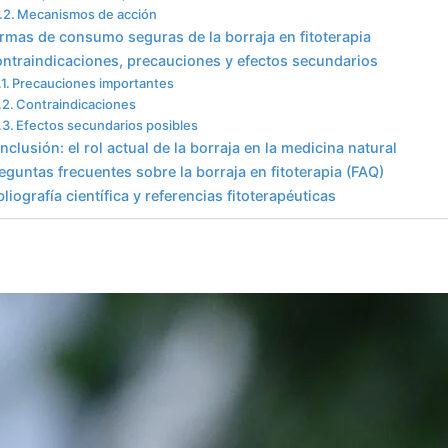
Mecanismos de acción
rmas de consumo seguras de la borraja en fitoterapia
ntraindicaciones, precauciones y efectos secundarios
Precauciones importantes
Contraindicaciones
Efectos secundarios posibles
nclusión: el rol actual de la borraja en la medicina natural
eguntas frecuentes sobre la borraja en fitoterapia (FAQ)
bliografía científica y referencias fitoterapéuticas