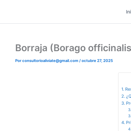
Ir
contenido
al
In
contenido
Borraja (Borago officinali
Por
consultorioaliviate@gmail.com
/
octubre 27, 2025
Tab
Re
¿Q
Pr
Pr