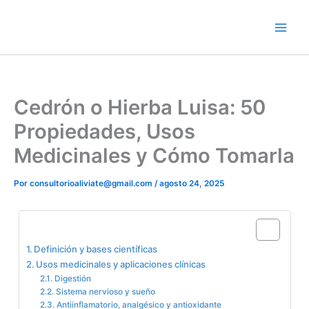
Ir
contenido
al
contenido
Cedrón o Hierba Luisa: 50
Propiedades, Usos
Medicinales y Cómo Tomarla
Por
consultorioaliviate@gmail.com
/
agosto 24, 2025
Table of Contents
Definición y bases científicas
Usos medicinales y aplicaciones clínicas
Digestión
Sistema nervioso y sueño
Antiinflamatorio, analgésico y antioxidante