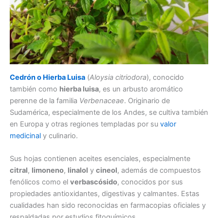
Cedrón o Hierba Luisa
(
Aloysia citriodora
), conocido
también como
hierba luisa
, es un arbusto aromático
perenne de la familia
Verbenaceae
. Originario de
Sudamérica, especialmente de los Andes, se cultiva también
en Europa y otras regiones templadas por su
valor
medicinal
y culinario.
Sus hojas contienen aceites esenciales, especialmente
citral
,
limoneno
,
linalol
y
cineol
, además de compuestos
fenólicos como el
verbascósido
, conocidos por sus
propiedades antioxidantes, digestivas y calmantes. Estas
cualidades han sido reconocidas en farmacopias oficiales y
respaldadas por estudios fitoquímicos.