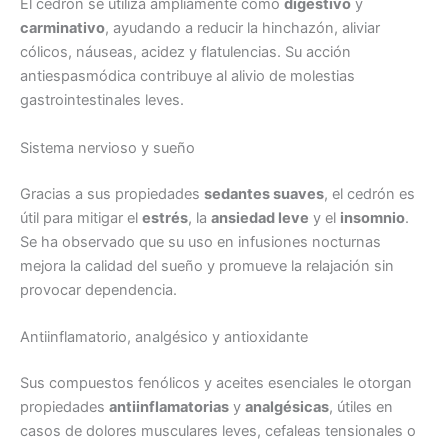
El cedrón se utiliza ampliamente como
digestivo
y
carminativo
, ayudando a reducir la hinchazón, aliviar
cólicos, náuseas, acidez y flatulencias. Su acción
antiespasmódica contribuye al alivio de molestias
gastrointestinales leves.
Sistema nervioso y sueño
Gracias a sus propiedades
sedantes suaves
, el cedrón es
útil para mitigar el
estrés
, la
ansiedad leve
y el
insomnio
.
Se ha observado que su uso en infusiones nocturnas
mejora la calidad del sueño y promueve la relajación sin
provocar dependencia.
Antiinflamatorio, analgésico y antioxidante
Sus compuestos fenólicos y aceites esenciales le otorgan
propiedades
antiinflamatorias
y
analgésicas
, útiles en
casos de dolores musculares leves, cefaleas tensionales o