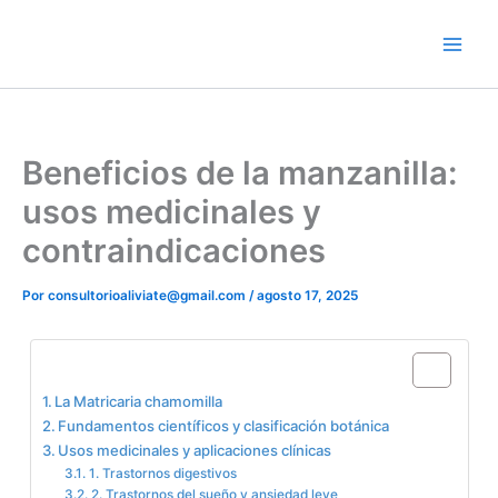
Ir
contenido
al
contenido
Beneficios de la manzanilla:
usos medicinales y
contraindicaciones
Por
consultorioaliviate@gmail.com
/
agosto 17, 2025
Table of Contents
La Matricaria chamomilla
Fundamentos científicos y clasificación botánica
Usos medicinales y aplicaciones clínicas
1. Trastornos digestivos
2. Trastornos del sueño y ansiedad leve