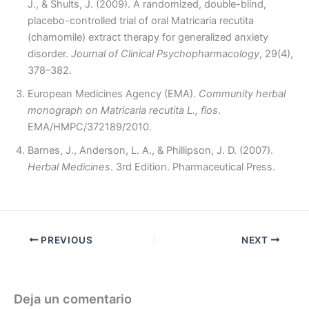
J., & Shults, J. (2009). A randomized, double-blind,
placebo-controlled trial of oral Matricaria recutita
(chamomile) extract therapy for generalized anxiety
disorder.
Journal of Clinical Psychopharmacology
, 29(4),
378–382.
European Medicines Agency (EMA).
Community herbal
monograph on Matricaria recutita L., flos
.
EMA/HMPC/372189/2010.
Barnes, J., Anderson, L. A., & Phillipson, J. D. (2007).
Herbal Medicines
. 3rd Edition. Pharmaceutical Press.
PREVIOUS
NEXT
Deja un comentario