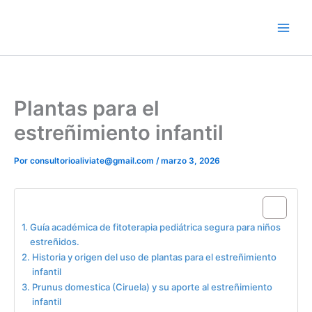
Ir
contenido
al
contenido
Plantas para el
estreñimiento infantil
Por
consultorioaliviate@gmail.com
/
marzo 3, 2026
Table of Contents
Guía académica de fitoterapia pediátrica segura para niños
estreñidos.
Historia y origen del uso de plantas para el estreñimiento
infantil
Prunus domestica (Ciruela) y su aporte al estreñimiento
infantil