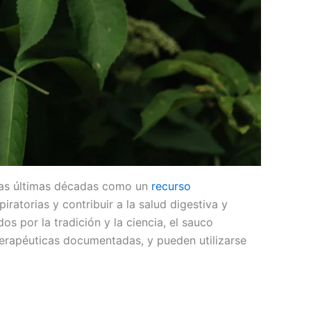
 las últimas décadas como un
recurso
ratorias y contribuir a la salud digestiva y
 por la tradición y la ciencia, el sauco
terapéuticas documentadas, y pueden utilizarse