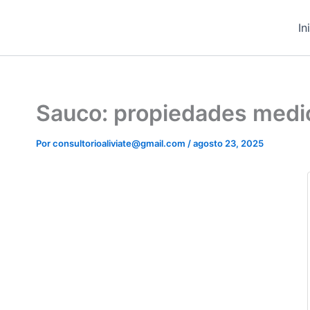
Ir
contenido
al
In
contenido
Sauco: propiedades medic
Por
consultorioaliviate@gmail.com
/
agosto 23, 2025