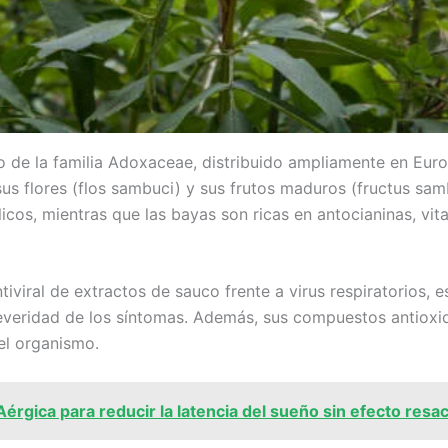
o de la familia Adoxaceae, distribuido ampliamente en Euro
us flores (flos sambuci) y sus frutos maduros (fructus samb
icos, mientras que las bayas son ricas en antocianinas, vit
tiviral de extractos de sauco frente a virus respiratorios, 
everidad de los síntomas. Además, sus compuestos antioxida
el organismo.
rgica para reducir la latencia del sueño sin efecto resa