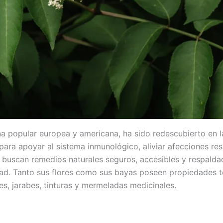
ina popular europea y americana, ha sido redescubierto en
ara apoyar al sistema inmunológico, aliviar afecciones respi
scan remedios naturales seguros, accesibles y respaldados
idad. Tanto sus flores como sus bayas poseen propiedades 
s, jarabes, tinturas y mermeladas medicinales.