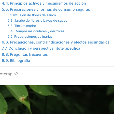
4. Principios activos y mecanismos de acción
5. Preparaciones y formas de consumo seguras
Infusión de flores de sauco
Jarabe de flores o bayas de sauco
Tintura madre
Compresas oculares y dérmicas
Preparaciones culinarias
6. Precauciones, contraindicaciones y efectos secundarios
7. Conclusión y perspectiva fitoterapéutica
8. Preguntas frecuentes
9. Bibliografía
toterapia?