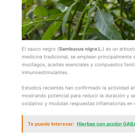
El sauco negro (
Sambucus nigra L.
) es un arbust
medicina tradicional, se emplean principalmente s
mucílagos, aceites esenciales y compuestos fenól
inmunoestimulantes.
Estudios recientes han confirmado la actividad an
mostrando potencial para reducir la duración y s
oxidativo y modulan respuestas inflamatorias en 
Te puede Interesar:
Hierbas con acción GABAé