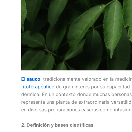
El sauco
, tradicionalmente valorado en la medic
fitoterapéutico
de gran interés por su capacidad p
dérmica. En un contexto donde muchas personas bu
representa una planta de extraordinaria versatil
en diversas preparaciones caseras como infusione
2. Definición y bases científicas