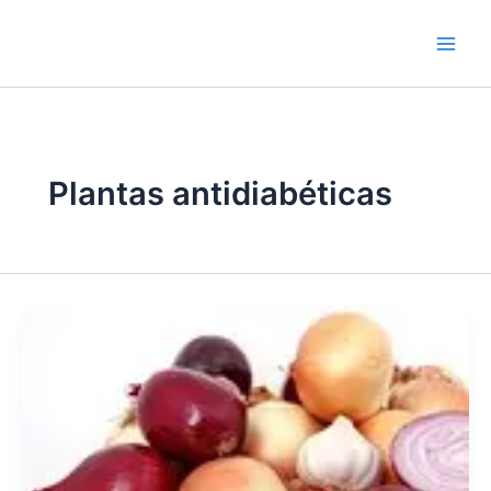
Ir
contenido
al
contenido
Plantas antidiabéticas