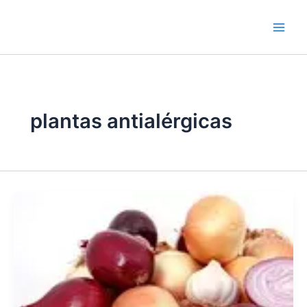
Ir
contenido
al
contenido
plantas antialérgicas